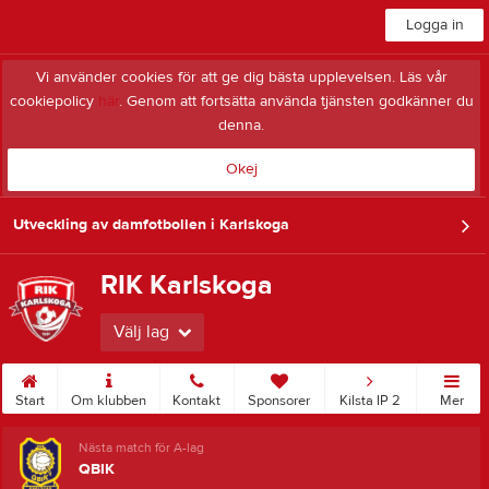
Logga in
Vi använder cookies för att ge dig bästa upplevelsen. Läs vår
cookiepolicy
här
. Genom att fortsätta använda tjänsten godkänner du
denna.
Okej
Utveckling av damfotbollen i Karlskoga
RIK Karlskoga
Välj lag
Start
Om klubben
Kontakt
Sponsorer
Kilsta IP 2
Mer
Nästa match för A-lag
QBIK