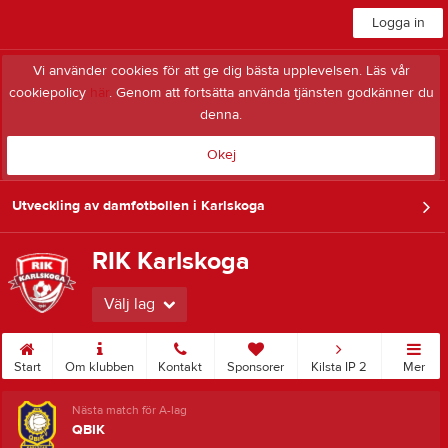
Logga in
Vi använder cookies för att ge dig bästa upplevelsen. Läs vår
cookiepolicy
här
. Genom att fortsätta använda tjänsten godkänner du
denna.
Okej
Utveckling av damfotbollen i Karlskoga
RIK Karlskoga
Välj lag
Start
Om klubben
Kontakt
Sponsorer
Kilsta IP 2
Mer
Nästa match för A-lag
QBIK