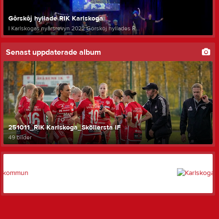
Gôrskôj hyllade RIK Karlskoga
I Karlskogas nyårsrevyn 2022 Gôrskôj hyllades R...
Senast uppdaterade album
251011_RIK Karlskoga_Sköllersta IF
49 bilder