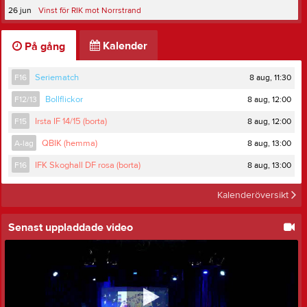
26 jun
Vinst för RIK mot Norrstrand
Kalender
På gång
8 aug, 11:30
F16
Seriematch
8 aug, 12:00
F12/13
Bollflickor
8 aug, 12:00
F15
Irsta IF 14/15 (borta)
8 aug, 13:00
A-lag
QBIK (hemma)
8 aug, 13:00
F16
IFK Skoghall DF rosa (borta)
Kalenderöversikt
Senast uppladdade video