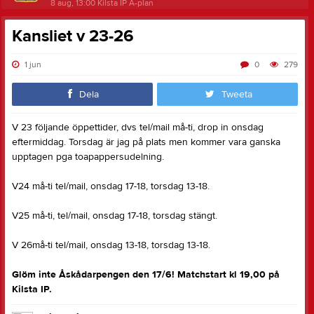
8 aug, 13:00
Kilsta IP A-plan
Kansliet v 23-26
1 jun
0
279
Dela
Tweeta
V 23 följande öppettider, dvs tel/mail må-ti, drop in onsdag
eftermiddag. Torsdag är jag på plats men kommer vara ganska
upptagen pga toapappersudelning.
V24 må-ti tel/mail, onsdag 17-18, torsdag 13-18.
V25 må-ti, tel/mail, onsdag 17-18, torsdag stängt.
V 26må-ti tel/mail, onsdag 13-18, torsdag 13-18.
Glöm inte Åskådarpengen den 17/6! Matchstart kl 19,00 på
Kilsta IP.