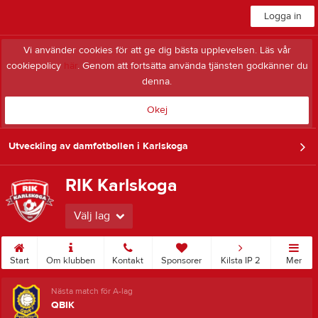
Logga in
Vi använder cookies för att ge dig bästa upplevelsen. Läs vår
cookiepolicy
här
. Genom att fortsätta använda tjänsten godkänner du
denna.
Okej
Utveckling av damfotbollen i Karlskoga
RIK Karlskoga
Välj lag
Start
Om klubben
Kontakt
Sponsorer
Kilsta IP 2
Mer
Nästa match för A-lag
QBIK