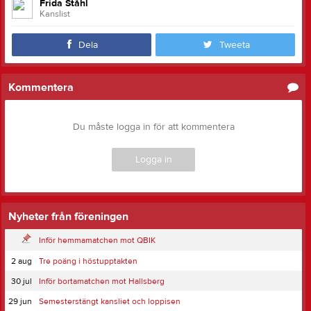
Frida Ståhl
Kanslist
Dela
Tweeta
Kommentera
Du måste logga in för att kommentera
Logga in
Nyheter från föreningen
Inför hemmamatchen mot QBIK
2 aug
Tre poäng i höstupptakten
30 jul
Inför bortamatchen mot Hallsberg
29 jun
Semesterstängt kansliet och loppisen