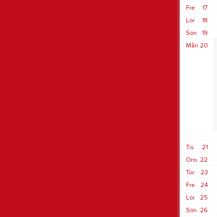
Fre
17
Lör
18
Sön
19
Mån
20
Tis
21
Ons
22
Tor
23
Fre
24
Lör
25
Sön
26