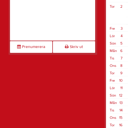
Tor
2
Fre
3
Lör
4
Sön
5
Prenumerera
Skriv ut
Mån
6
Tis
7
Ons
8
Tor
9
Fre
10
Lör
11
Sön
12
Mån
13
Tis
14
Ons
15
Tor
16