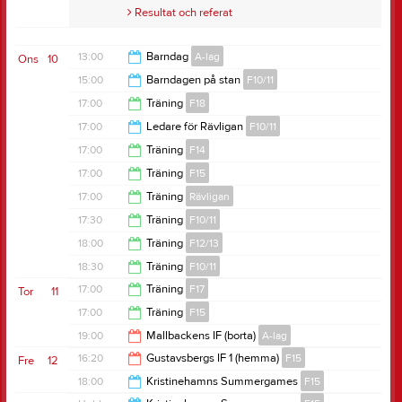
Samlingstid:
18:00
Resultat och referat
Anteckning:
Samling på Stora Valla kl 18.00
Resultat och referat
13:00
Barndag
A-lag
Ons
10
15:00
Barndagen på stan
F10/11
17:00
17:00
Träning
F18
17:00
17:00
Ledare för Rävligan
F10/11
18:15
17:00
Träning
F14
18:00
17:00
Träning
F15
18:30
17:00
Träning
Rävligan
18:30
17:30
Träning
F10/11
18:00
18:00
Träning
F12/13
18:10
18:30
Träning
F10/11
19:30
17:00
Träning
F17
Tor
11
20:00
17:00
Träning
F15
18:30
19:00
Mallbackens IF (borta)
A-lag
18:30
16:20
Gustavsbergs IF 1 (hemma)
F15
Fre
12
21:00
18:00
Kristinehamns Summergames
F15