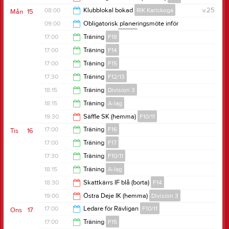
16:00
08:00
Klubblokal bokad
RIK Karlskoga
v.25
Mån
15
16:00
09:00
Obligatorisk planeringsmöte inför
Karlskogaandan
F10/11
13:00
17:00
Träning
F18
12:00
17:00
Träning
F14
18:15
17:00
Träning
F15
18:30
17:30
Träning
F12/13
18:30
18:15
Träning
Division 3
19:00
18:15
Träning
A-lag
19:45
19:30
Säffle SK (hemma)
F10/11
19:45
17:00
Träning
F16
Tis
16
21:30
17:00
Träning
F17
18:30
17:30
Träning
F10/11
18:30
18:15
Träning
A-lag
19:00
18:30
Skattkärrs IF blå (borta)
F14
19:45
19:00
Östra Deje IK (hemma)
Division 3
20:30
17:00
Ledare för Rävligan
F10/11
Ons
17
21:00
17:00
Träning
F15