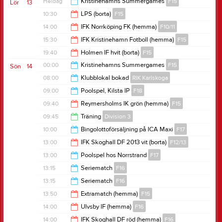
17:00
Heldag
Kristinehamns Summergames
F15
Lör
13
00:00
10:30
LPS (borta)
F15
14:00
IFK Norrköping FK (hemma)
F10/11
11:15
15:30
IFK Kristinehamn Fotboll (hemma)
F15
16:00
19:40
Holmen IF hvit (borta)
F15
16:30
00:00
Kristinehamns Summergames
F15
Sön
14
20:05
08:00
Klubblokal bokad
RIK Karlskoga
19:00
09:00
Poolspel, Kilsta IP
F18
15:00
09:40
Reymersholms IK grön (hemma)
F15
16:00
09:45
Träning
Division 3
10:05
10:00
Bingolottoförsäljning på ICA Maxi
F17
11:15
13:00
IFK Skoghall DF 2013 vit (borta)
F12/13
15:00
13:00
Poolspel hos Norrstrand
F17
15:00
13:15
Seriematch
F16
18:00
13:15
Seriematch
F16
15:00
13:50
Extramatch (hemma)
F15
15:00
14:00
Ulvsby IF (hemma)
F16
14:50
14:00
IFK Skoghall DF röd (hemma)
F16