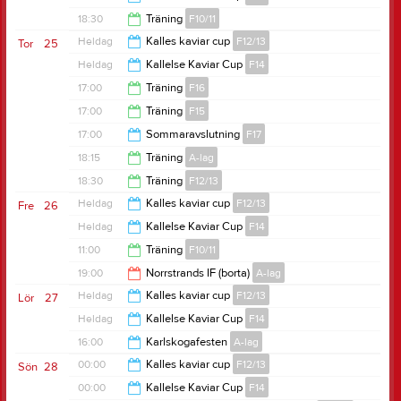
00:00
18:30
Träning
F10/11
00:00
Heldag
Kalles kaviar cup
F12/13
Tor
25
20:00
Heldag
Kallelse Kaviar Cup
F14
17:00
Träning
F16
17:00
Träning
F15
18:30
17:00
Sommaravslutning
F17
18:30
18:15
Träning
A-lag
18:30
18:30
Träning
F12/13
19:45
Heldag
Kalles kaviar cup
F12/13
Fre
26
20:00
Heldag
Kallelse Kaviar Cup
F14
11:00
Träning
F10/11
19:00
Norrstrands IF (borta)
A-lag
12:30
Heldag
Kalles kaviar cup
F12/13
Lör
27
21:00
Heldag
Kallelse Kaviar Cup
F14
16:00
Karlskogafesten
A-lag
00:00
Kalles kaviar cup
F12/13
Sön
28
23:00
00:00
Kallelse Kaviar Cup
F14