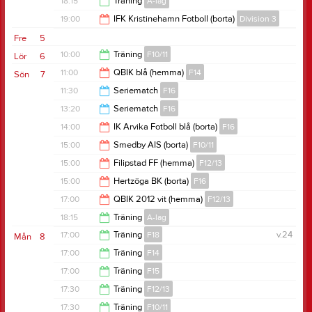
18:15
Träning
A-lag
20:00
19:00
IFK Kristinehamn Fotboll (borta)
Division 3
19:45
Fre
5
21:00
10:00
Träning
F10/11
Lör
6
11:00
QBIK blå (hemma)
F14
Sön
7
11:30
11:30
Seriematch
F16
13:00
13:20
Seriematch
F16
16:30
14:00
IK Arvika Fotboll blå (borta)
F16
17:20
15:00
Smedby AIS (borta)
F10/11
16:00
15:00
Filipstad FF (hemma)
F12/13
17:00
15:00
Hertzöga BK (borta)
F16
17:00
17:00
QBIK 2012 vit (hemma)
F12/13
17:00
18:15
Träning
A-lag
19:00
17:00
Träning
F18
v.24
Mån
8
19:45
17:00
Träning
F14
18:15
17:00
Träning
F15
18:30
17:30
Träning
F12/13
18:30
17:30
Träning
F10/11