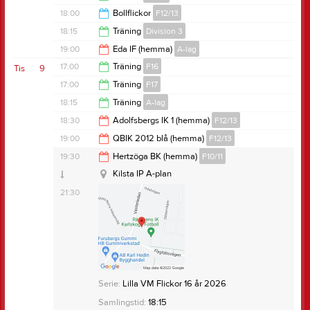
19:00
18:00
Bollflickor
F12/13
19:00
18:15
Träning
Division 3
21:30
19:00
Eda IF (hemma)
A-lag
19:45
17:00
Träning
F16
Tis
9
Kilsta
21:00
17:00
Träning
F17
Rävåsens IK Karlskoga Fotboll
18:30
18:15
Träning
A-lag
Kilsta IP
18:30
18:30
Adolfsbergs IK 1 (hemma)
F12/13
Kilsta IP
19:45
19:00
QBIK 2012 blå (hemma)
F12/13
20:30
19:30
Hertzöga BK (hemma)
F10/11
21:00
Kilsta IP A-plan
Stora Valla
21:30
Anteckning:
Omklädningsrum 6
Övrig platsinfo:
A-plan
Serie:
F13-14 (9mot9) vår Grupp 2 Örebro
Samlingstid:
17:30
Anteckning:
Samling på Kilsta kl 17.30
Serie:
Lilla VM Flickor 16 år 2026
Serie:
F 13-14 lila
Resultat och referat
Samlingstid:
18:15