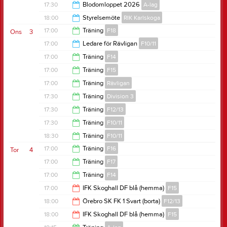
18:30
17:30
Blodomloppet 2026
A-lag
19:00
18:00
Styrelsemöte
RIK Karlskoga
20:30
17:00
Träning
F18
Ons
3
20:00
17:00
Ledare för Rävligan
F10/11
18:15
17:00
Träning
F14
18:00
17:00
Träning
F15
18:30
17:00
Träning
Rävligan
18:30
17:30
Träning
Division 3
18:00
17:30
Träning
F12/13
19:00
17:30
Träning
F10/11
19:00
18:30
Träning
F10/11
18:10
17:00
Träning
F16
Tor
4
20:00
17:00
Träning
F17
18:30
17:00
Träning
F14
18:30
17:00
IFK Skoghall DF blå (hemma)
F15
18:30
18:00
Örebro SK FK 1 Svart (borta)
F12/13
19:00
18:00
IFK Skoghall DF blå (hemma)
F15
20:00