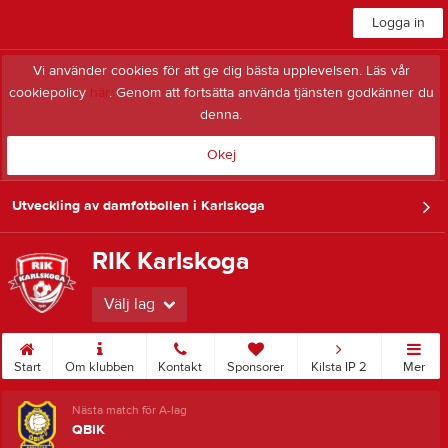
Logga in
Vi använder cookies för att ge dig bästa upplevelsen. Läs vår
cookiepolicy
här
. Genom att fortsätta använda tjänsten godkänner du
denna.
Okej
Utveckling av damfotbollen i Karlskoga
RIK Karlskoga
Välj lag
Start
Om klubben
Kontakt
Sponsorer
Kilsta IP 2
Mer
Nästa match för A-lag
QBIK