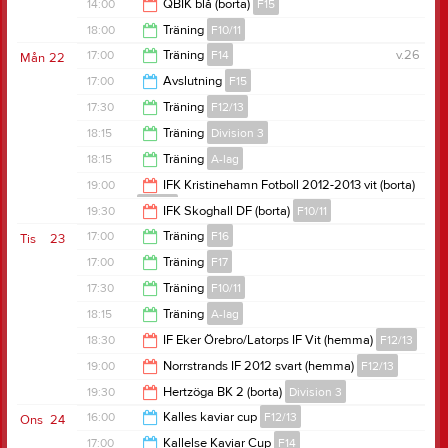
15:00
14:00
QBIK blå (borta)
F15
14:30
18:00
Träning
F10/11
16:00
17:00
Träning
F14
v.26
Mån
22
19:00
17:00
Avslutning
F15
18:30
17:30
Träning
F12/13
19:00
18:15
Träning
Division 3
19:00
18:15
Träning
A-lag
19:45
19:00
IFK Kristinehamn Fotboll 2012-2013 vit (borta)
F12/13
19:45
19:30
IFK Skoghall DF (borta)
F10/11
21:00
17:00
Träning
F16
Tis
23
21:30
17:00
Träning
F17
18:30
17:30
Träning
F10/11
18:30
18:15
Träning
A-lag
19:00
18:30
IF Eker Örebro/Latorps IF Vit (hemma)
F12/13
19:45
19:00
Norrstrands IF 2012 svart (hemma)
F12/13
20:30
19:30
Hertzöga BK 2 (borta)
Division 3
21:00
16:00
Kalles kaviar cup
F12/13
Ons
24
21:30
17:00
Kallelse Kaviar Cup
F14