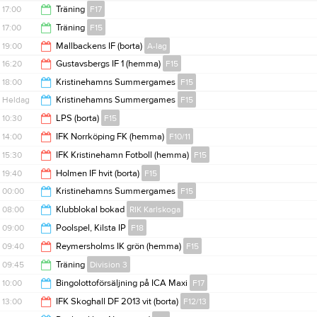
19:30
17:00
Träning
F17
20:00
17:00
Träning
F15
18:30
19:00
Mallbackens IF (borta)
A-lag
18:30
16:20
Gustavsbergs IF 1 (hemma)
F15
21:00
18:00
Kristinehamns Summergames
F15
17:00
Heldag
Kristinehamns Summergames
F15
00:00
10:30
LPS (borta)
F15
14:00
IFK Norrköping FK (hemma)
F10/11
11:15
15:30
IFK Kristinehamn Fotboll (hemma)
F15
16:00
19:40
Holmen IF hvit (borta)
F15
16:30
00:00
Kristinehamns Summergames
F15
20:05
08:00
Klubblokal bokad
RIK Karlskoga
19:00
09:00
Poolspel, Kilsta IP
F18
15:00
09:40
Reymersholms IK grön (hemma)
F15
16:00
09:45
Träning
Division 3
10:05
10:00
Bingolottoförsäljning på ICA Maxi
F17
11:15
13:00
IFK Skoghall DF 2013 vit (borta)
F12/13