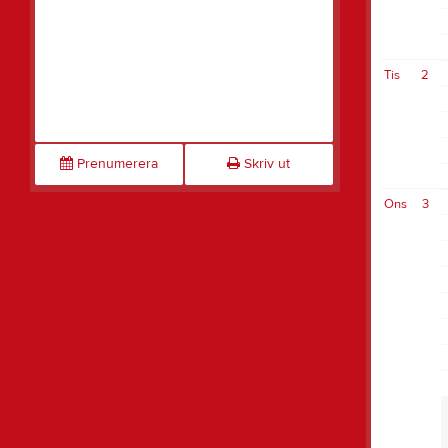
Tis
2
Prenumerera
Skriv ut
Ons
3