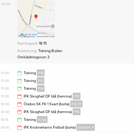
Anteckning:
Träning kilsta gräs
20:00
Omklädningsrum 5
Samlingstid:
18:15
Anteckning:
Träning B-plan
Omklädningsrum 3
17:00
Träning
F16
17:00
Träning
F17
18:30
17:00
Träning
F14
18:30
17:00
IFK Skoghall DF blå (hemma)
F15
18:30
18:00
Örebro SK FK 1 Svart (borta)
F12/13
19:00
18:00
IFK Skoghall DF blå (hemma)
F15
20:00
18:15
Träning
A-lag
20:00
19:00
IFK Kristinehamn Fotboll (borta)
Division 3