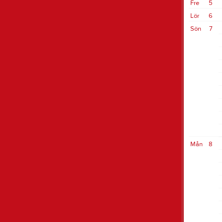
Fre
5
Lör
6
Sön
7
Mån
8