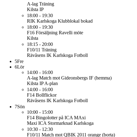
A-lag
Träning
Kilsta IP
18:00 - 19:30
RIK Karlskoga
Klubblokal bokad
18:00 - 19:30
F16
Försäljning Ravelli möte
Kilsta
18:15 - 20:00
F10/11
Träning
Rävåsens IK Karlskoga Fotboll
5
Fre
6
Lör
14:00 - 16:00
A-lag
Match mot Gideonsbergs IF (hemma)
Kilsta IP A-plan
14:00 - 16:00
F14
Bollflickor
Rävåsens IK Karlskoga Fotboll
7
Sön
10:00 - 15:00
F14
Bingolotter på ICA MAxi
Maxi ICA Stormarknad Karlskoga
10:30 - 12:30
F10/11
Match mot QBIK 2011 orange (borta)