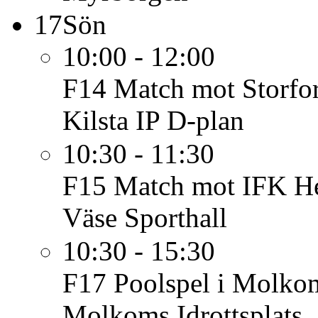
17
Sön
10:00 - 12:00
F14
Match mot Storfo
Kilsta IP D-plan
10:30 - 11:30
F15
Match mot IFK He
Väse Sporthall
10:30 - 15:30
F17
Poolspel i Molko
Molkoms Idrottsplats